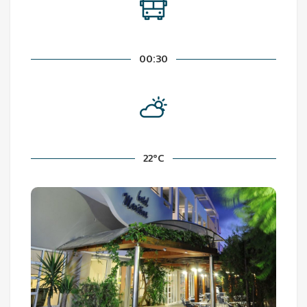
00:30
22°C
à 500 mètres de la plage
83 chambres
Dans le hall, vous pouvez utiliser le wifi
gratuit